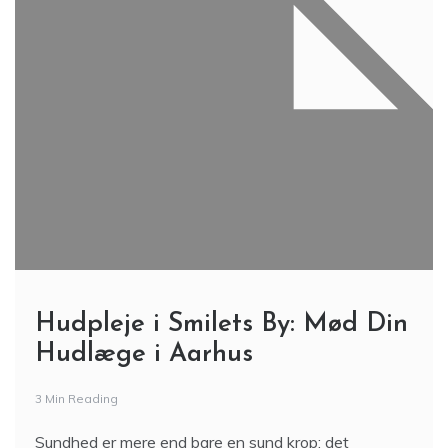
Hudpleje i Smilets By: Mød Din
Hudlæge i Aarhus
3 Min Reading
Sundhed er mere end bare en sund krop; det