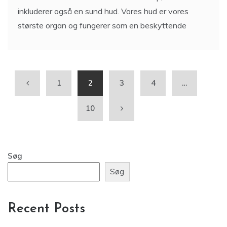
inkluderer også en sund hud. Vores hud er vores
største organ og fungerer som en beskyttende
1
2
3
4
…
10
Søg
Søg
Recent Posts