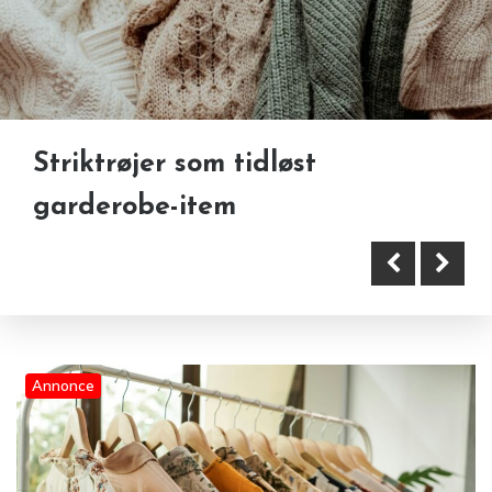
Striktrøjer som tidløst
Secondhand tøj i København:
garderobe-item
sådan finder du kvalitet uden
Derfor har dine jeans små nitter
fast fashion
– og en mystisk ekstra lomme
Annonce