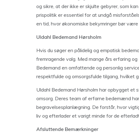
og sikre, at der ikke er skjulte gebyrer, som
prispolitik er essentiel for at undgå misforståe
en tid, hvor økonomiske bekymringer bør være 
Uldahl Bedemand Hørsholm
Hvis du søger en pålidelig og empatisk bede
fremragende valg. Med mange års erfaring og et
Bedemand en omfattende og personlig service
respektfulde og omsorgsfulde tilgang, hvilket gø
Uldahl Bedemand Hørsholm har opbygget et s
omsorg. Deres team af erfarne bedemænd har s
begravelsesplanlægning. De forstår, hvor vigti
liv og efterlader et varigt minde for de efterlad
Afsluttende Bemærkninger