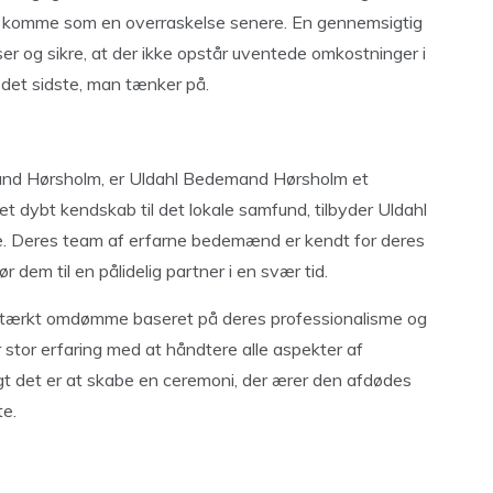
 kan komme som en overraskelse senere. En gennemsigtig
lser og sikre, at der ikke opstår uventede omkostninger i
det sidste, man tænker på.
mand Hørsholm, er Uldahl Bedemand Hørsholm et
 dybt kendskab til det lokale samfund, tilbyder Uldahl
. Deres team af erfarne bedemænd er kendt for deres
r dem til en pålidelig partner i en svær tid.
tærkt omdømme baseret på deres professionalisme og
tor erfaring med at håndtere alle aspekter af
gt det er at skabe en ceremoni, der ærer den afdødes
te.