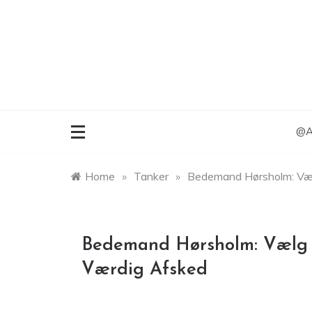
Skip
to
content
@An
Home
»
Tanker
»
Bedemand Hørsholm: Væl
Bedemand Hørsholm: Vælg 
Værdig Afsked