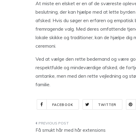
At miste en elsket er en af de sværeste oplevel
beslutning, der kan hjælpe med at lette byrden
afsked. Hvis du søger en erfaren og empatis
fremragende valg. Med deres omfattende tjenes
lokale skikke og traditioner, kan de hjælpe d
ceremoni.
Ved at vælge den rette bedemand og være godt 
respektfulde og mindeværdige afsked, de fortjen
omtanke, men med den rette vejledning og støt
familie.
FACEBOOK
TWITTER
Indlægsnavigation
Få smukt hår med hår extensions