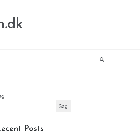
n.dk
øg
Søg
ecent Posts