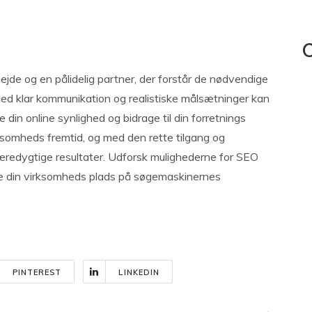
C
jde og en pålidelig partner, der forstår de nødvendige
ed klar kommunikation og realistiske målsætninger kan
e din online synlighed og bidrage til din forretnings
rksomheds fremtid, og med den rette tilgang og
bæredygtige resultater. Udforsk mulighederne for SEO
sikre din virksomheds plads på søgemaskinernes
PINTEREST
LINKEDIN