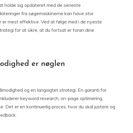
t at holde sig opdateret med de seneste
dateringer fra søgemaskinerne kan have stor
er er mest effektive. Ved at følge med i de nyeste
tegi for at sikre, at du fortsat er foran dine
modighed er nøglen
ålmodighed og en langsigtet strategi. En garanti for
inkluderer keyword research, on-page optimering,
se. Det er en kontinuerlig proces, hvor du skal justere og
eedback.