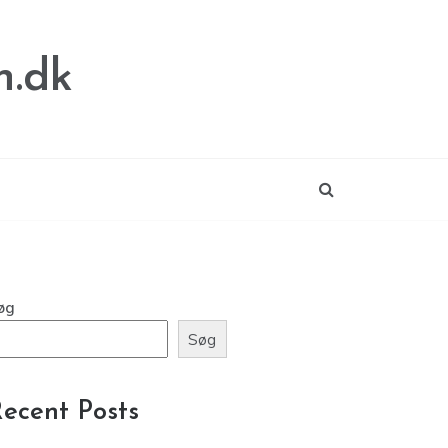
n.dk
øg
Søg
ecent Posts