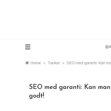
Skip
to
content
@An
Home
»
Tanker
»
SEO med garanti: Kan man
SEO med garanti: Kan man 
godt!